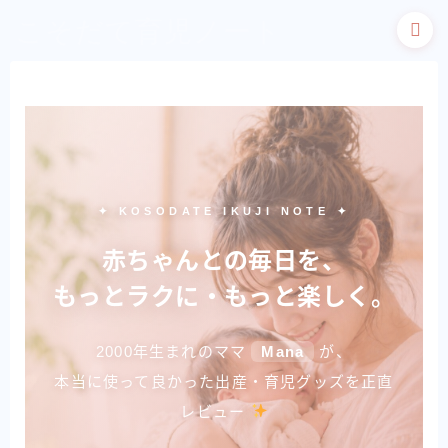
こそだて育児ノート
✦ KOSODATE IKUJI NOTE ✦
赤ちゃんとの毎日を、
もっとラクに・もっと楽しく。
2000年生まれのママ
Mana
が、
本当に使って良かった出産・育児グッズを正直
レビュー